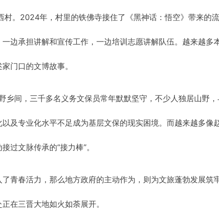
西村。2024年，村里的铁佛寺接住了《黑神话：悟空》带来的
，一边承担讲解和宣传工作，一边培训志愿讲解队伍。越来越多
述家门口的文博故事。
山野乡间，三千多名义务文保员常年默默坚守，不少人独居山野，
化以及专业化水平不足成为基层文保的现实困境。而越来越多像
接过文脉传承的“接力棒”。
入了青春活力，那么地方政府的主动作为，则为文旅蓬勃发展筑
赴正在三晋大地如火如荼展开。