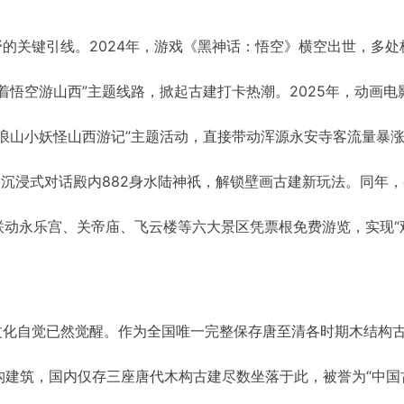
野的关键引线。2024年，游戏《黑神话：悟空》横空出世，多处
着悟空游山西”主题线路，掀起古建打卡热潮。2025年，动画电
浪山小妖怪山西游记”主题活动，直接带动浑源永安寺客流量暴涨
客沉浸式对话殿内882身水陆神祇，解锁壁画古建新玩法。同年
联动永乐宫、关帝庙、飞云楼等六大景区凭票根免费游览，实现“
文化自觉已然觉醒。作为全国唯一完整保存唐至清各时期木结构
构建筑，国内仅存三座唐代木构古建尽数坐落于此，被誉为“中国