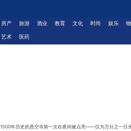
房产
旅游
酒业
教育
文化
时尚
娱乐
艺术
医药
有1500年历史的悬空寺第一次在夜间被点亮——仅为万分之一日