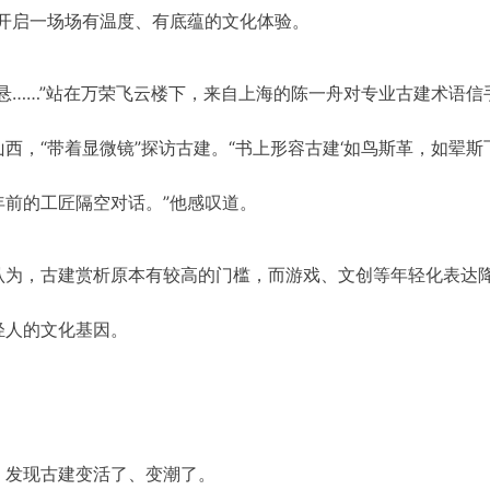
开启一场场有温度、有底蕴的文化体验。
悬……”站在万荣飞云楼下，来自上海的陈一舟对专业古建术语信
，“带着显微镜”探访古建。“书上形容古建‘如鸟斯革，如翚斯
前的工匠隔空对话。”他感叹道。
认为，古建赏析原本有较高的门槛，而游戏、文创等年轻化表达
轻人的文化基因。
，发现古建变活了、变潮了。