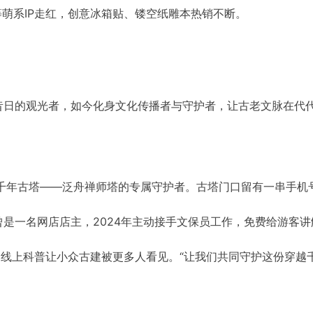
”等萌系IP走红，创意冰箱贴、镂空纸雕本热销不断。
昔日的观光者，如今化身文化传播者与守护者，让古老文脉在代
是千年古塔——泛舟禅师塔的专属守护者。古塔门口留有一串手机
是一名网店店主，2024年主动接手文保员工作，免费给游客讲
过线上科普让小众古建被更多人看见。“让我们共同守护这份穿越