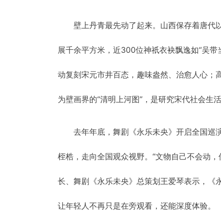
壁上丹青最先动了起来。山西保存着唐代
展千余平方米，近300位神祇衣袂飘逸如“吴
动复刻宋元市井百态，趣味盎然、治愈人心；
为壁画界的“清明上河图”，是研究宋代社会生
去年年底，舞剧《永乐未央》开启全国巡
桎梏，走向全国观众视野。“文物自己不会动，
长、舞剧《永乐未央》总策划王爱琴表示，《
让年轻人不再只是在旁观看，还能深度体验。