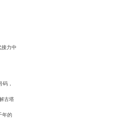
代接力中
号码，
解古塔
千年的