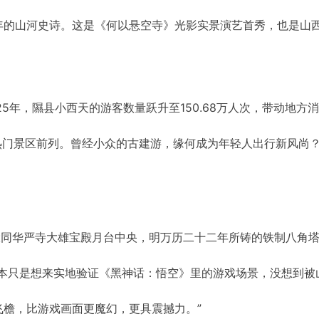
年的山河史诗。这是《何以悬空寺》光影实景演艺首秀，也是山
5年，隰县小西天的游客数量跃升至150.68万人次，带动地方
热门景区前列。曾经小众的古建游，缘何成为年轻人出行新风尚
大同华严寺大雄宝殿月台中央，明万历二十二年所铸的铁制八角
原本只是想来实地验证《黑神话：悟空》里的游戏场景，没想到被
檐，比游戏画面更魔幻，更具震撼力。”