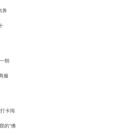
供养
十
一朝
商服
成打卡闯
窟的“佛