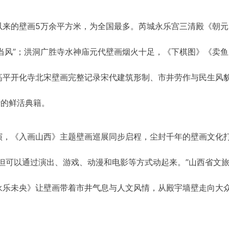
以来的壁画5万余平方米，为全国最多。芮城永乐宫三清殿《朝元
带当风”；洪洞广胜寺水神庙元代壁画烟火十足，《下棋图》《卖
高平开化寺北宋壁画完整记录宋代建筑形制、市井劳作与民生风
活的鲜活典籍。
演，《入画山西》主题壁画巡展同步启程，尘封千年的壁画文化
但可以通过演出、游戏、动漫和电影等方式动起来。”山西省文
永乐未央》让壁画带着市井气息与人文风情，从殿宇墙壁走向大