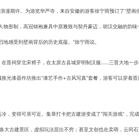
的浪漫期许。为游览华严寺，来自安徽的游客徐宁雨预订了“壁画
画人物形制，高冠锦袍兼具中原雅致与契丹豪迈，胡汉交融的韵味
烈地感受到壁画背后的历史底蕴。”徐宁雨说。
，在晋祠穿北宋褙子，在太原古县城穿明制汉服……三晋大地一步
推光漆器作坊推出“漆艺手作+古风写真”套餐，游客可以穿着晋
冷，变得可亲可近。集章打卡把古建游变成了“闯关游戏”，完
地各大古建景区，虚拟玩法层出不穷；甚至文创也在卖萌，云冈石