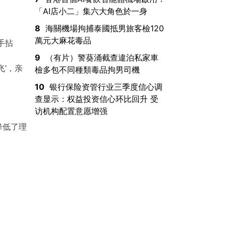
「AI店小二」集六大角色於一身
8
海關機場拘捕泰國抵男旅客檢120
萬元大麻花毒品
手拈
9
（有片）警葵涌截查違泊私家車
飞’，亲
檢多包不同種類毒品拘男司機
10
银行保险资管行业三季度信心调
查显示：权益投资信心环比回升 受
访机构配置意愿增强
降低了理