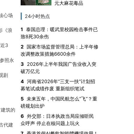
元大麻花毒品
核心场
24小时热点
1
泰国总理：暖武里校园枪击事件已
影《浪
致8死30余伤
近3
2
国家市场监督管理总局：上半年修
改调整政策措施6600余件
，参照永
3
2026年上半年我国广告业收入突
破万亿元
观剧
4
河南省2026年“三支一扶”计划招
募笔试成绩作废 重新组织笔试
5
未来五年，中国民航怎么“飞”？重
磅规划出炉
古建筑的
6
外交部：日本执政当局应倾听民
众呼声 停止在核问题上玩火
古代建
7
香港首個AI餐飲智能體機場啟用！