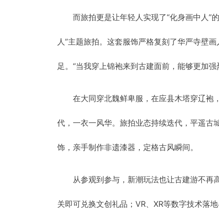
而旅拍更是让年轻人实现了“化身画中人”
人”主题旅拍。这套服饰严格复刻了华严寺壁
足。“当我穿上锦袍来到古建面前，能够更加强
在大同穿北魏鲜卑服，在应县木塔穿辽袍
代，一衣一风华。旅拍业态持续迭代，平遥古城
饰，亲手制作非遗漆器，定格古风瞬间。
从参观到参与，新潮玩法也让古建游不再高
关即可兑换文创礼品；VR、XR等数字技术落