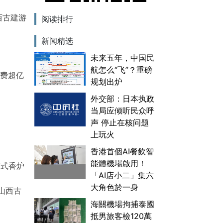
西古建游
阅读排行
新闻精选
未来五年，中国民
航怎么“飞”？重磅
消费超亿
规划出炉
外交部：日本执政
？
当局应倾听民众呼
声 停止在核问题
上玩火
香港首個AI餐飲智
能體機場啟用！
塔式香炉
「AI店小二」集六
大角色於一身
山西古
海關機場拘捕泰國
抵男旅客檢120萬