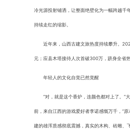
冷光源投射铺洒，让整面绝壁化为一幅跨越千
持续走红的缩影。
近年来，山西古建文旅热度持续攀升。202
元；应县木塔接待人次首破300万，跻身全省
年轻人的文化自觉已然觉醒
“对，就是这个香炉，连颜色都对上了。”
前，来自江西的游戏爱好者李诺感慨万千，“
建的雄浑质感彻底震撼，真实的木构、砖雕、飞