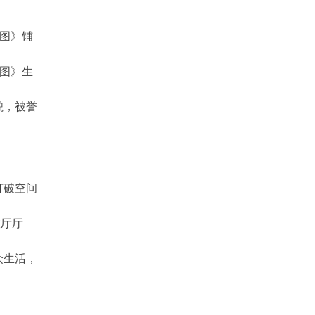
图》铺
鱼图》生
貌，被誉
打破空间
旅厅厅
众生活，