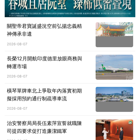
關聖帝君寶誕盛況空前弘揚忠義精
神傳承非遺
2026-08-07
長榮12月開航印度德里放眼商務與
轉運市場
2026-08-07
橫琴單牌車北上爭取年內落實初期
擬採用預約通行制疏導車流
2026-08-07
治安警察局局長伍素萍宣誓就職陳
司提四要求促打造廉潔鐵軍