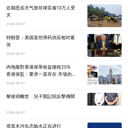
近期恶劣天气致菲律宾逾13万人受
灾
2026-08-07
特朗普：美国某些弹药供应相对紧
张
2026-08-07
內地擬對香港保單收益徵稅20%
香港保監：要求一直存在 市場勿
過度解讀
2026-08-07
黎彼得離世 兒子開記招反擊傳聞
2026-08-07
塔里木河生态输水正在进行