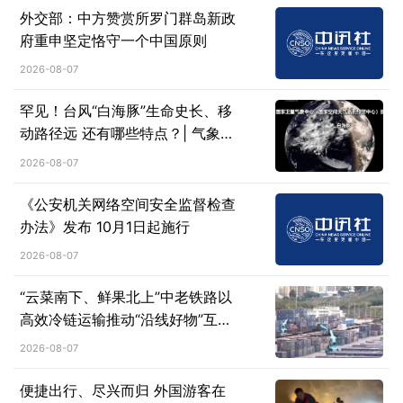
外交部：中方赞赏所罗门群岛新政
府重申坚定恪守一个中国原则
2026-08-07
罕见！台风“白海豚”生命史长、移
动路径远 还有哪些特点？| 气象科
普→
2026-08-07
《公安机关网络空间安全监督检查
办法》发布 10月1日起施行
2026-08-07
“云菜南下、鲜果北上”中老铁路以
高效冷链运输推动“沿线好物”互惠
流通
2026-08-07
便捷出行、尽兴而归 外国游客在