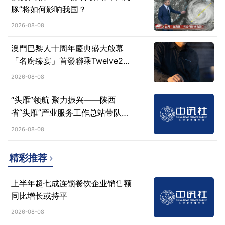
豚”将如何影响我国？
2026-08-08
澳門巴黎人十周年慶典盛大啟幕
「名廚臻宴」首發聯乘Twelve25
演繹極致法式風雅
2026-08-08
“头雁”领航 聚力振兴​——陕西
省“头雁”产业服务工作总站带队参
加西北（西安）农资双交会
2026-08-08
精彩推荐
上半年超七成连锁餐饮企业销售额
同比增长或持平
2026-08-08