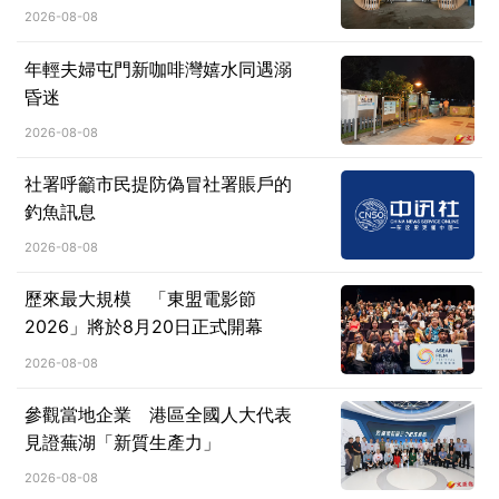
2026-08-08
年輕夫婦屯門新咖啡灣嬉水同遇溺
昏迷
2026-08-08
社署呼籲市民提防偽冒社署賬戶的
釣魚訊息
2026-08-08
歷來最大規模 「東盟電影節
2026」將於8月20日正式開幕
2026-08-08
參觀當地企業 港區全國人大代表
見證蕪湖「新質生產力」
2026-08-08