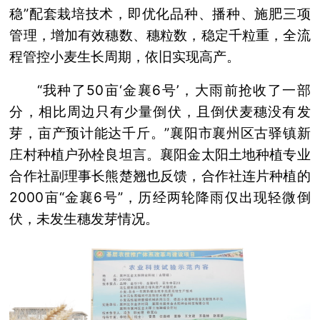
稳”配套栽培技术，即优化品种、播种、施肥三项
管理，增加有效穗数、穗粒数，稳定千粒重，全流
程管控小麦生长周期，依旧实现高产。
“我种了50亩‘金襄6号’，大雨前抢收了一部
分，相比周边只有少量倒伏，且倒伏麦穗没有发
芽，亩产预计能达千斤。”襄阳市襄州区古驿镇新
庄村种植户孙栓良坦言。襄阳金太阳土地种植专业
合作社副理事长熊楚翘也反馈，合作社连片种植的
2000亩“金襄6号”，历经两轮降雨仅出现轻微倒
伏，未发生穗发芽情况。