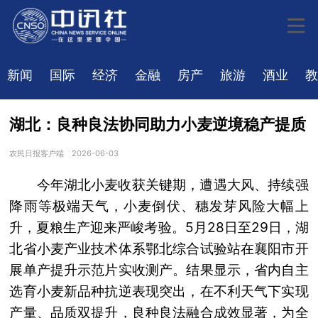
新闻
国际
经济
金融
房产
旅游
酒业
教
湖北：良种良法协同助力小麦逆境稳产提质
农民日报客户端
2026-06-03
今年湖北小麦收获关键期，遭遇大风、持续强
降雨等极端天气，小麦倒伏、穗发芽风险大幅上
升，夏粮生产迎来严峻考验。5月28日至29日，湖
北省小麦产业技术体系鄂北综合试验站在襄阳市开
展单产提升示范片实收测产。结果显示，省内自主
选育小麦新品种抗逆表现突出，在不利天气下实现
产量、品质双提升，良种良法融合成效显著，为全