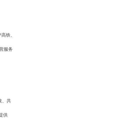
沪高铁、
营服务
效、共
提供