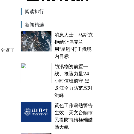
阅读排行
新闻精选
消息人士：马斯克
拒绝让乌克兰
用“星链”打击俄境
级全资子
内目标
防汛物资前置一
线、抢险力量24
小时值班值守 黑
龙江全力防范应对
洪峰
黃色工作暑熱警告
生效 天文台籲市
民提防持續極端酷
熱天氣