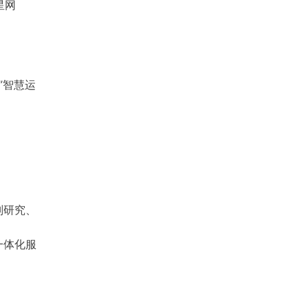
星网
”智慧运
则研究、
一体化服