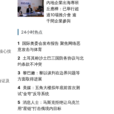
內地企業出海專班
丘應樺：已舉行超
過10場推介會 逾
千間企業參與
24小时热点
1
国际奥委会发布报告 聚焦网络恶
意攻击与体育
核心技
2
土耳其称沙土巴三国防务协议与北
约条款不冲突
3
黎巴嫩：黎以谈判在边界问题等
方面取得进展
验证及
4
美媒：五角大楼拟年底前首次测
试“金穹”反导系统
5
消息人士：马斯克拒绝让乌克兰
用“星链”打击俄境内目标