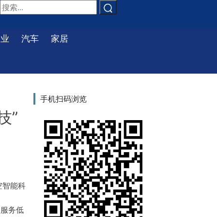
物业
汽车
家居
手机扫码浏览
技”
空智能科
，服务低