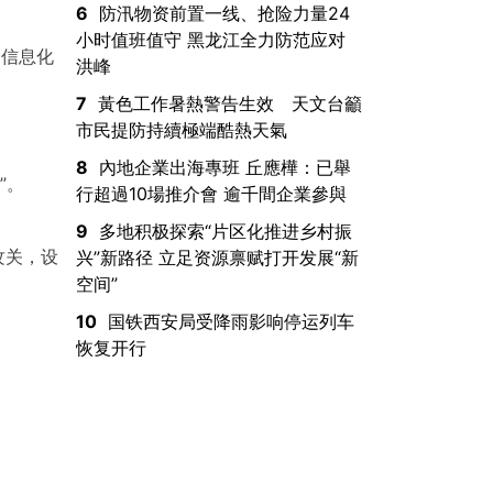
6
防汛物资前置一线、抢险力量24
小时值班值守 黑龙江全力防范应对
和信息化
洪峰
7
黃色工作暑熱警告生效 天文台籲
市民提防持續極端酷熱天氣
8
內地企業出海專班 丘應樺：已舉
”。
行超過10場推介會 逾千間企業參與
9
多地积极探索“片区化推进乡村振
攻关，设
兴”新路径 立足资源禀赋打开发展“新
空间”
10
国铁西安局受降雨影响停运列车
恢复开行