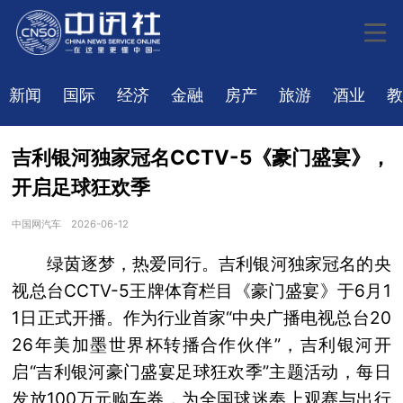
新闻
国际
经济
金融
房产
旅游
酒业
教
吉利银河独家冠名CCTV-5《豪门盛宴》，
开启足球狂欢季
中国网汽车
2026-06-12
绿茵逐梦，热爱同行。吉利银河独家冠名的央
视总台CCTV-5王牌体育栏目《豪门盛宴》于6月1
1日正式开播。作为行业首家“中央广播电视总台20
26年美加墨世界杯转播合作伙伴”，吉利银河开
启“吉利银河豪门盛宴足球狂欢季”主题活动，每日
发放100万元购车券，为全国球迷奉上观赛与出行