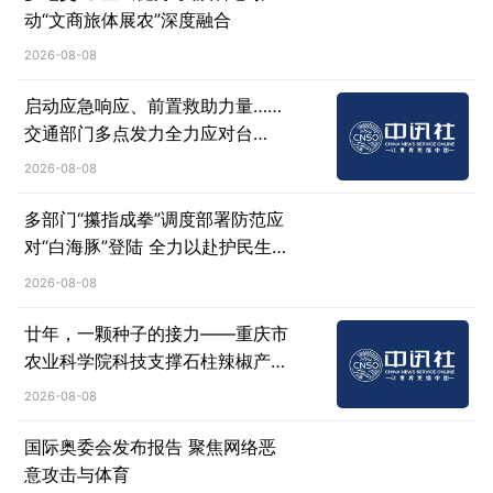
动“文商旅体展农”深度融合
2026-08-08
启动应急响应、前置救助力量……
交通部门多点发力全力应对台
风“白海豚”
2026-08-08
多部门“攥指成拳”调度部署防范应
对“白海豚”登陆 全力以赴护民生保
安全
2026-08-08
廿年，一颗种子的接力——重庆市
农业科学院科技支撑石柱辣椒产业
纪实
2026-08-08
国际奥委会发布报告 聚焦网络恶
意攻击与体育