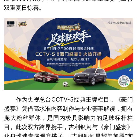
双重夏日惊喜。
作为央视总台CCTV-5经典王牌栏目，《豪门
盛宴》凭借高水准内容制作与专业赛事解读，拥有
庞大粉丝群体，是国内极具影响力的足球标杆栏
目。此次双方跨界携手，吉利银河与《豪门盛宴》
化身球迷专属观赛搭子，“吉利银河星耀美加墨”实