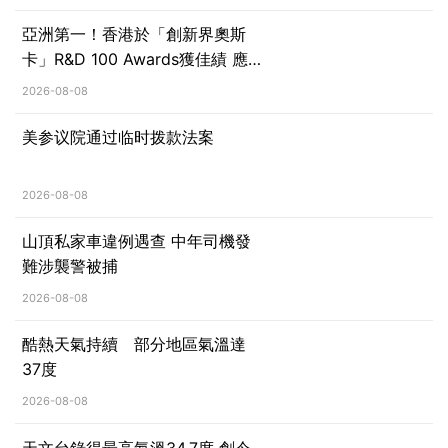
亞洲第一！香港於「創新界奧斯
卡」R&D 100 Awards獲佳績 應科
院勇奪三項大獎
2026-08-08
美参议院通过临时拨款法案
2026-08-08
山頂私家車違例遇查 中年司機發
難涉襲警被捕
2026-08-08
酷熱天氣持續 部分地區氣溫達
37度
2026-08-08
天文台錄得最高氣溫34.7度 創今