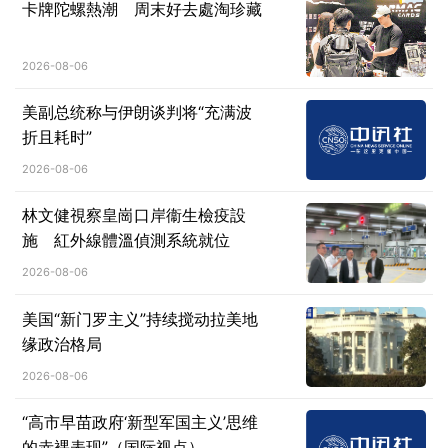
卡牌陀螺熱潮 周末好去處淘珍藏
2026-08-06
美副总统称与伊朗谈判将“充满波
折且耗时”
2026-08-06
林文健視察皇崗口岸衞生檢疫設
施 紅外線體溫偵測系統就位
2026-08-06
美国“新门罗主义”持续搅动拉美地
缘政治格局
2026-08-06
“高市早苗政府‘新型军国主义’思维
的赤裸表现”（国际视点）