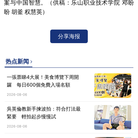
案与中国智慧。（供稿：乐山职业技术学院 邓盼
盼 胡釜 权慧英）
分享海报
热点新闻
一張票睇4大展！美食博覽下周開
鑼 每日600個免費入場名額
2026-08-06
吳英倫教新手揀波拍：符合打法最
緊要 輕拍起步慢慢試
2026-08-06