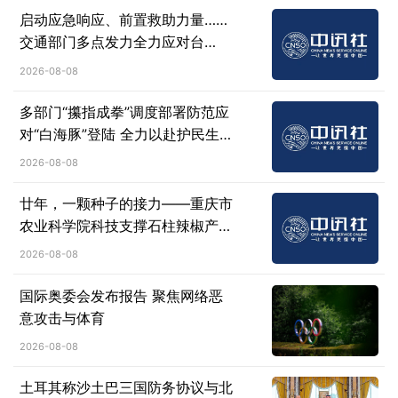
启动应急响应、前置救助力量……
交通部门多点发力全力应对台
风“白海豚”
2026-08-08
多部门“攥指成拳”调度部署防范应
对“白海豚”登陆 全力以赴护民生保
安全
2026-08-08
廿年，一颗种子的接力——重庆市
农业科学院科技支撑石柱辣椒产业
纪实
2026-08-08
国际奥委会发布报告 聚焦网络恶
意攻击与体育
2026-08-08
土耳其称沙土巴三国防务协议与北