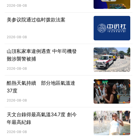
院勇奪三項大獎
2026-08-08
美参议院通过临时拨款法案
2026-08-08
山頂私家車違例遇查 中年司機發
難涉襲警被捕
2026-08-08
酷熱天氣持續 部分地區氣溫達
37度
2026-08-08
天文台錄得最高氣溫34.7度 創今
年最高紀錄
2026-08-08