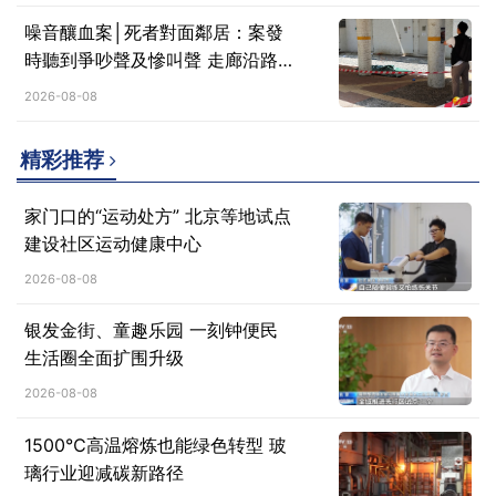
噪音釀血案│死者對面鄰居：案發
時聽到爭吵聲及慘叫聲 走廊沿路
滿是血
2026-08-08
精彩推荐
家门口的“运动处方” 北京等地试点
建设社区运动健康中心
2026-08-08
银发金街、童趣乐园 一刻钟便民
生活圈全面扩围升级
2026-08-08
1500℃高温熔炼也能绿色转型 玻
璃行业迎减碳新路径