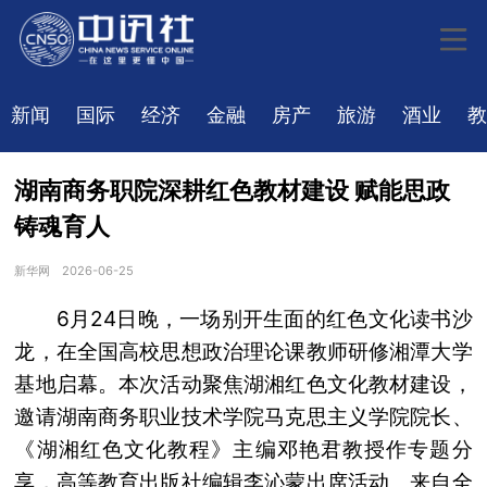
新闻
国际
经济
金融
房产
旅游
酒业
教
湖南商务职院深耕红色教材建设 赋能思政
铸魂育人
新华网
2026-06-25
6月24日晚，一场别开生面的红色文化读书沙
龙，在全国高校思想政治理论课教师研修湘潭大学
基地启幕。本次活动聚焦湖湘红色文化教材建设，
邀请湖南商务职业技术学院马克思主义学院院长、
《湖湘红色文化教程》主编邓艳君教授作专题分
享，高等教育出版社编辑李沁蒙出席活动。来自全