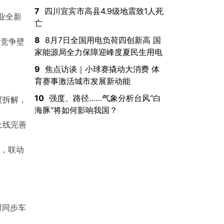
7
四川宜宾市高县4.9级地震致1人死
业全新
亡
8
8月7日全国用电负荷四创新高 国
的竞争壁
家能源局全力保障迎峰度夏民生用电
9
焦点访谈｜小球赛撬动大消费 体
育赛事激活城市发展新动能
10
强度、路径……气象分析台风“白
度拆解，
海豚”将如何影响我国？
上线完善
业，联动
时同步车