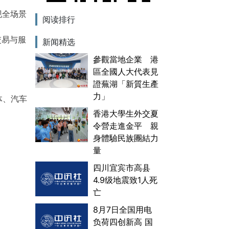
现全场景
阅读排行
交易与服
新闻精选
參觀當地企業 港
區全國人大代表見
證蕪湖「新質生產
力」
体、汽车
香港大學生外交夏
令營走進金平 親
身體驗民族團結力
量
四川宜宾市高县
4.9级地震致1人死
亡
8月7日全国用电
负荷四创新高 国