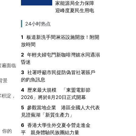
家能源局全力保障
迎峰度夏民生用电
24小时热点
1
板道新洗手間淋浴設施開放！附開
放時間
2
年輕夫婦屯門新咖啡灣嬉水同遇溺
昏迷
普遍面临
3
社署呼籲市民提防偽冒社署賬戶
的釣魚訊息
背景
4
歷來最大規模 「東盟電影節
术积淀，
2026」將於8月20日正式開幕
5
參觀當地企業 港區全國人大代表
見證蕪湖「新質生產力」
6
香港大學生外交夏令營走進金
，你的
平 親身體驗民族團結力量