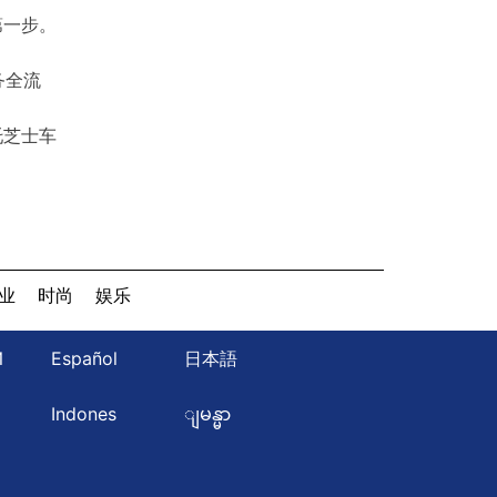
第一步。
务全流
托芝士车
业
时尚
娱乐
Й
Español
日本語
ษ
Indones
ျမန္မာ