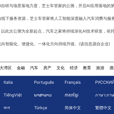
I自研与场景落地力度，芝士车管家的公测，开启AI应用落地的
与线下服务资源，芝士车管家将人工智能深度融入汽车消费与服
。以此次公测为全新起点，汽车之家将持续深化AI技术研发，依
向智能化、便捷化、一体化方向持续升级。(该信息源自企业)
大湾区
金融
汽车
房产
文化
经济
教育
旅游
酒
Italia
Português
Français
РУССКИ
TiếngViệt
ພາສາລາວ
ភាសាខ្មែរ
ภาษา:ภา
বাংলা
Türkçe
简体中文
繁體中文