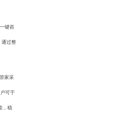
可一键咨
，通过整
车管家采
用户可于
能，稳