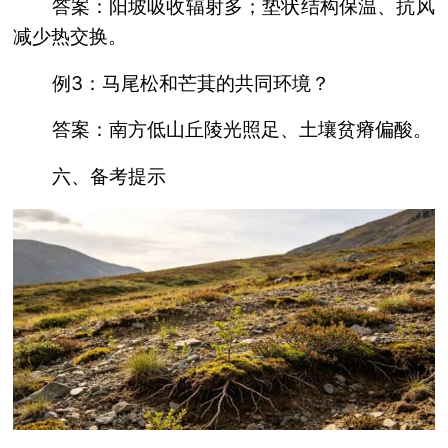
答案：阳坡吸收辐射多；垫状结构保温、抗风
减少热交换。
例3：马尾松和芒萁的共同环境？
答案：南方低山丘陵光照足、土壤贫瘠偏酸。
六、备考提示