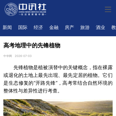
新闻
国际
经济
金融
房产
旅游
酒业
教
高考地理中的先锋植物
中华网
2026-07-03
先锋植物是植被演替中的关键概念，指在裸露
或退化的土地上最先出现、最先定居的植物。它们
是生态修复的“开路先锋”，高考常结合自然环境的
整体性与差异性进行考查。