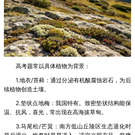
高考题常以具体植物为背景：
1.地衣/苔藓：通过分泌有机酸腐蚀岩石，为后
续植物创造土壤。
2.垫状点地梅：我国特有。致密垫状结构能保
温、抗风，喜光，常出现在高海拔草甸。
3.马尾松/芒萁：南方低山丘陵区生态退化时