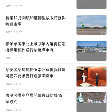
2026-08-07
長榮12月開航印度德里放眼商務與
轉運市場
2026-08-07
橫琴單牌車北上爭取年內落實初期
擬採用預約通行制疏導車流
2026-08-07
治安警察局局長伍素萍宣誓就職陳
司提四要求促打造廉潔鐵軍
2026-08-07
粵澳名優商品展開幕首日促成49
項簽約
2026-08-07