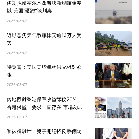
伊朗拟设霍尔木兹海峡新规瞄准美
以 美国“硬蹭”谈判桌
2026-08-07
近期恶劣天气致菲律宾逾13万人受
灾
2026-08-07
特朗普：美国某些弹药供应相对紧
张
2026-08-07
內地擬對香港保單收益徵稅20%
香港保監：要求一直存在 市場勿
過度解讀
2026-08-07
黎彼得離世 兒子開記招反擊傳聞