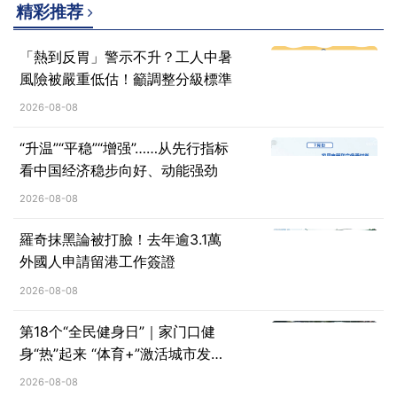
精彩推荐
「熱到反胃」警示不升？工人中暑
風險被嚴重低估！籲調整分級標準
2026-08-08
“升温”“平稳”“增强”……从先行指标
看中国经济稳步向好、动能强劲
2026-08-08
羅奇抹黑論被打臉！去年逾3.1萬
外國人申請留港工作簽證
2026-08-08
第18个“全民健身日”｜家门口健
身“热”起来 “体育+”激活城市发展
新动能
2026-08-08