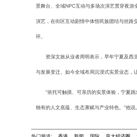
景舞台、全域NPC互动与多场次演艺贯穿夜游
演艺，在街区互动剧情中体悟民族团结与丝路交
环。
资深文旅从业者周明表示，早年宁夏及西
与发展变迁。如今全域布局沉浸式实景业态，
“依托可触摸、可亲历的实景体验，宁夏
独有的人文底蕴、生态禀赋与产业特色。”他说
热门频道:
香港
新闻
国际
亚太经济圈