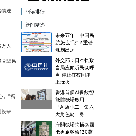
共情迭
阅读排行
新闻精选
未来五年，中国民
航怎么“飞”？重磅
破万人
规划出炉
外交部：日本执政
绎父辈易
当局应倾听民众呼
声 停止在核问题
上玩火
香港首個AI餐飲智
心。”福
能體機場啟用！
「AI店小二」集六
过长辈口
大角色於一身
海關機場拘捕泰國
抵男旅客檢120萬