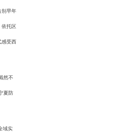
告别早年
。依托区
式感受西
截然不
宁夏防
全域实