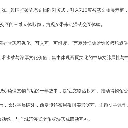
脉。景区打破静态文物陈列模式，引入720度智慧文物展示柜
可交互的三维立体影像，为观众带来沉浸式交互体验。
遗存实现可视化、可交互、可解读。”西夏陵博物馆馆长师培轶
艺术水准与深厚文化价值，集中体现西夏文化的中华文脉属性与
观众读懂文物背后的千年故事，是‘让文物活起来’、推动博物馆
表示，除数字展陈外，西夏陵还布局夜间实景演艺、主题研学课堂
验动线，与全域沉浸式文旅板块形成联动互补。