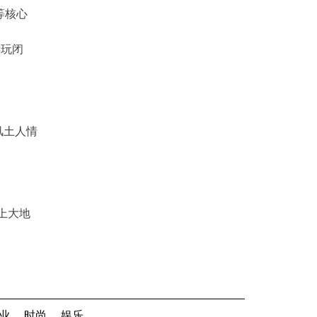
等核心
游玩闭
风土人情
上大地
业
时尚
娱乐