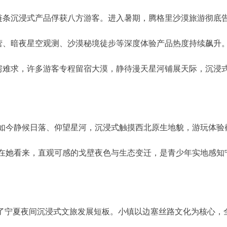
链条沉浸式产品俘获八方游客。进入暑期，腾格里沙漠旅游彻底
营、暗夜星空观测、沙漠秘境徒步等深度体验产品热度持续飙升
房难求，许多游客专程留宿大漠，静待漫天星河铺展天际，沉浸
；如今静候日落、仰望星河，沉浸式触摸西北原生地貌，游玩体验
。在她看来，直观可感的戈壁夜色与生态变迁，是青少年实地感知
齐了宁夏夜间沉浸式文旅发展短板。小镇以边塞丝路文化为核心，