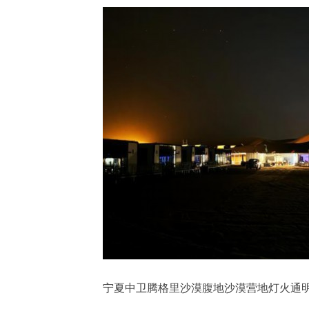
宁夏中卫腾格里沙漠腹地沙漠营地灯火通明