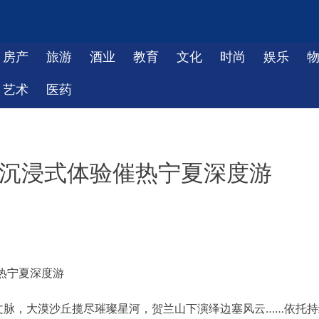
房产
旅游
酒业
教育
文化
时尚
娱乐
艺术
医药
 沉浸式体验催热宁夏深度游
热宁夏深度游
文脉，大漠沙丘揽尽璀璨星河，贺兰山下演绎边塞风云……依托持