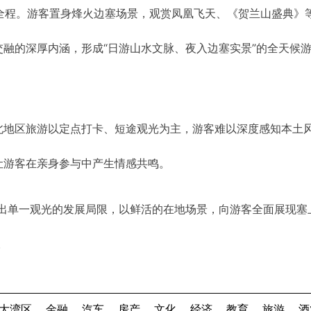
全程。游客置身烽火边塞场景，观赏凤凰飞天、《贺兰山盛典》
融的深厚内涵，形成“日游山水文脉、夜入边塞实景”的全天候
北地区旅游以定点打卡、短途观光为主，游客难以深度感知本土
让游客在亲身参与中产生情感共鸣。
跳出单一观光的发展局限，以鲜活的在地场景，向游客全面展现塞
。
大湾区
金融
汽车
房产
文化
经济
教育
旅游
酒