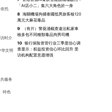
「AI店小二」集六大角色於一身
，依托
8
海關機場拘捕泰國抵男旅客檢120
萬元大麻花毒品
9
（有片）警葵涌截查違泊私家車
檢多包不同種類毒品拘男司機
受访时介
10
银行保险资管行业三季度信心调
查显示：权益投资信心环比回升 受
中华文明
访机构配置意愿增强
公共服务
、特色