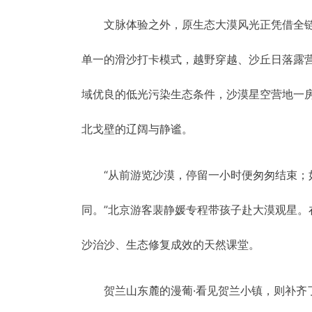
文脉体验之外，原生态大漠风光正凭借全
单一的滑沙打卡模式，越野穿越、沙丘日落露
域优良的低光污染生态条件，沙漠星空营地一
北戈壁的辽阔与静谧。
“从前游览沙漠，停留一小时便匆匆结束
同。”北京游客裴静媛专程带孩子赴大漠观星
沙治沙、生态修复成效的天然课堂。
贺兰山东麓的漫葡·看见贺兰小镇，则补