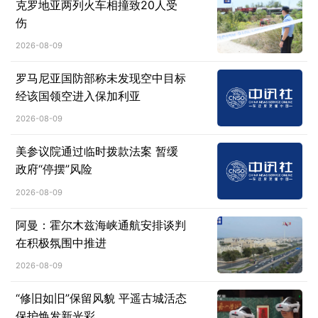
克罗地亚两列火车相撞致20人受
伤
2026-08-09
罗马尼亚国防部称未发现空中目标
经该国领空进入保加利亚
2026-08-09
美参议院通过临时拨款法案 暂缓
政府“停摆”风险
2026-08-09
阿曼：霍尔木兹海峡通航安排谈判
在积极氛围中推进
2026-08-09
“修旧如旧”保留风貌 平遥古城活态
保护焕发新光彩