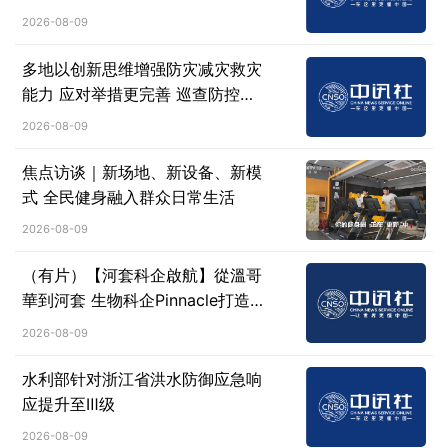
2026-08-09
多地以创新思维增强防灾减灾救灾
能力 应对举措更完善 巡查防控更
高效
2026-08-09
焦点访谈｜新场地、新设备、新模
式 全民健身融入群众日常生活
2026-08-09
（有片）【河套科企啟航】從溫哥
華到河套 生物科企Pinnacle打造
灣區「細胞工廠」
2026-08-09
水利部针对浙江省洪水防御应急响
应提升至Ⅲ级
2026-08-09