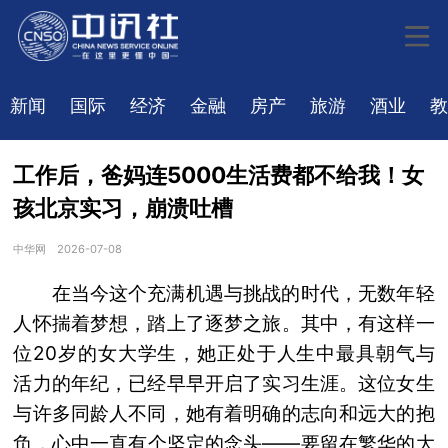
新闻
国际
经济
金融
房产
旅游
酒业
教
工作后，爸妈连5000生活费都不给我！女
孩北京实习，崩溃吐槽
中华网
2026-07-08
在当今这个充满机遇与挑战的时代，无数年轻
人怀揣着梦想，踏上了逐梦之旅。其中，有这样一
位20岁的女大学生，她正处于人生中最具朝气与
活力的年纪，已经早早开启了实习生涯。这位女生
与许多同龄人不同，她有着明确的志向和远大的抱
负，心中一直有个坚定的念头——要留在繁华的大