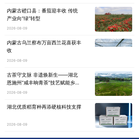
内蒙古磴口县：番茄迎丰收 传统
产业向“绿”转型
2026-08-09
内蒙古乌兰察布万亩西兰花喜获丰
收
2026-08-09
古茶守文脉 非遗焕新生——湖北
恩施州“咸丰晌青茶”技艺赋能乡村
振兴纪实
2026-08-09
湖北优质稻育种再添硬核科技支撑
2026-08-09