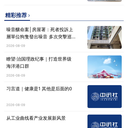
精彩推荐
噪音釀命案│房屋署：死者投訴上
層單位狗隻發出噪音 多次突擊巡
查均無發現噪音滋擾
2026-08-09
瞭望·治国理政纪事｜打造世界级
海洋港口群
2026-08-09
习言道｜健康是1 其他是后面的0
2026-08-09
从工业曲线看产业发展新风景