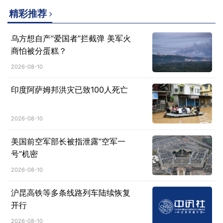
精彩推荐
乌方想自产“爱国者”拦截弹 美军火
商怕被分蛋糕？
2026-08-10
印度阿萨姆邦洪灾已致100人死亡
2026-08-10
美国前空军部长被指泄露“空军一
号”机密
2026-08-10
沪昆高铁等多条线路列车陆续恢复
开行
2026-08-10