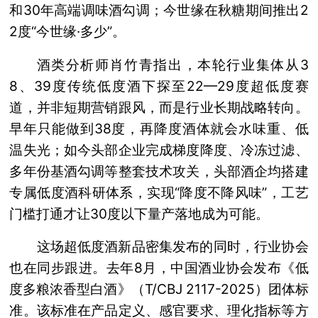
和30年高端调味酒勾调；今世缘在秋糖期间推出2
2度“今世缘·多少”。
酒类分析师肖竹青指出，本轮行业集体从3
8、39度传统低度酒下探至22—29度超低度赛
道，并非短期营销跟风，而是行业长期战略转向。
早年只能做到38度，再降度酒体就会水味重、低
温失光；如今头部企业完成梯度降度、冷冻过滤、
多年份基酒勾调等整套技术攻关，头部酒企均搭建
专属低度酒科研体系，实现“降度不降风味”，工艺
门槛打通才让30度以下量产落地成为可能。
这场超低度酒新品密集发布的同时，行业协会
也在同步跟进。去年8月，中国酒业协会发布《低
度多粮浓香型白酒》（T/CBJ 2117-2025）团体标
准。该标准在产品定义、感官要求、理化指标等方