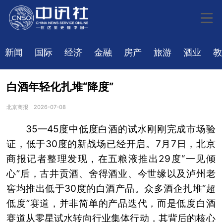
新闻
国际
经济
金融
房产
旅游
酒业
教
白酒年轻化扎堆“降度”
北京商报
2026-07-08
35—45度中低度白酒的试水刚刚完成市场验
证，低于30度的新战场已经开启。7月7日，北京
商报记者整理发现，在五粮液推出29度“一见倾
心”后，古井贡酒、舍得酒业、今世缘以及泸州老
窖均推出低于30度的白酒产品。众多酒企扎堆“超
低度”赛道，并非简单的产品迭代，而是低度白酒
赛道从零星试水转向行业集体行动，其背后的核心