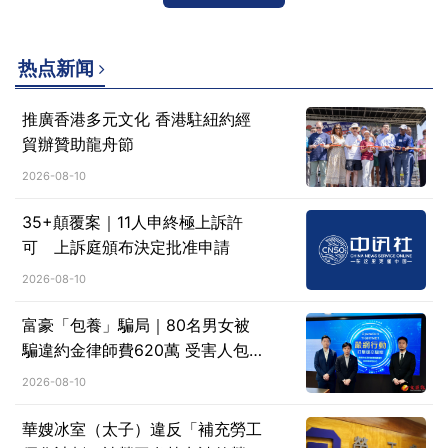
热点新闻
推廣香港多元文化 香港駐紐約經
貿辦贊助龍舟節
2026-08-10
35+顛覆案｜11人申終極上訴許
可 上訴庭頒布決定批准申請
2026-08-10
富豪「包養」騙局｜80名男女被
騙違約金律師費620萬 受害人包
括教師學生及醫護 8騙徒落網
2026-08-10
華嫂冰室（太子）違反「補充勞工