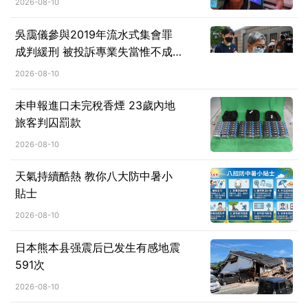
2026-08-10
吳靄儀參與2019年流水式集會罪
成判緩刑 被投訴專業失當惟不成
立 大律師公會提覆核求推翻判決
2026-08-10
未申報進口未完稅香煙 23歲內地
旅客判囚罰款
2026-08-10
天氣持續酷熱 教你八大防中暑小
貼士
2026-08-10
日本熊本县强震后已发生有感地震
591次
2026-08-10