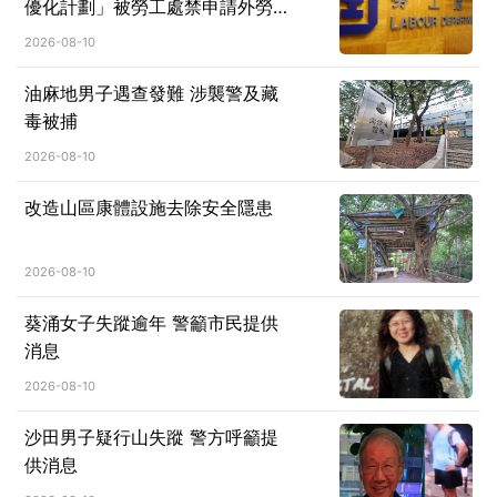
優化計劃」被勞工處禁申請外勞一
年
2026-08-10
油麻地男子遇查發難 涉襲警及藏
毒被捕
2026-08-10
改造山區康體設施去除安全隱患
2026-08-10
葵涌女子失蹤逾年 警籲市民提供
消息
2026-08-10
沙田男子疑行山失蹤 警方呼籲提
供消息