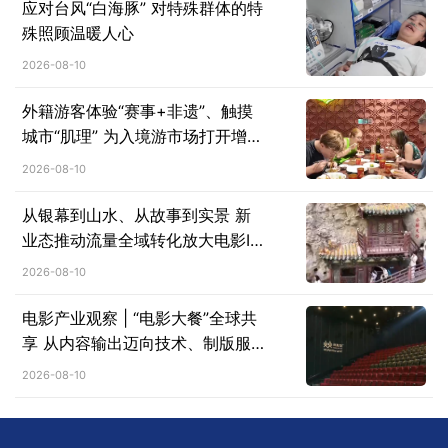
应对台风“白海豚” 对特殊群体的特
殊照顾温暖人心
2026-08-10
外籍游客体验“赛事+非遗”、触摸
城市“肌理” 为入境游市场打开增长
新空间
2026-08-10
从银幕到山水、从故事到实景 新
业态推动流量全域转化放大电影IP
溢出效应
2026-08-10
电影产业观察 | “电影大餐”全球共
享 从内容输出迈向技术、制版服
务、标准体系协同出海
2026-08-10