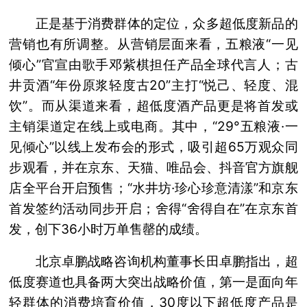
正是基于消费群体的定位，众多超低度新品的
营销也有所调整。从营销层面来看，五粮液“一见
倾心”官宣由歌手邓紫棋担任产品全球代言人；古
井贡酒“年份原浆轻度古20”主打“悦己、轻度、混
饮”。而从渠道来看，超低度酒产品更是将首发或
主销渠道定在线上或电商。其中，“29°五粮液·一
见倾心”以线上发布会的形式，吸引超65万观众同
步观看，并在京东、天猫、唯品会、抖音官方旗舰
店全平台开启预售；“水井坊·珍心珍意清漾”和京东
首发签约活动同步开启；舍得“舍得自在”在京东首
发，创下36小时万单售罄的成绩。
北京卓鹏战略咨询机构董事长田卓鹏指出，超
低度赛道也具备两大突出战略价值，第一是面向年
轻群体的消费培育价值，30度以下超低度产品是