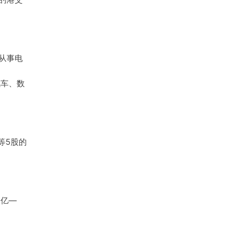
要从事电
汽车、数
等5股的
2亿—