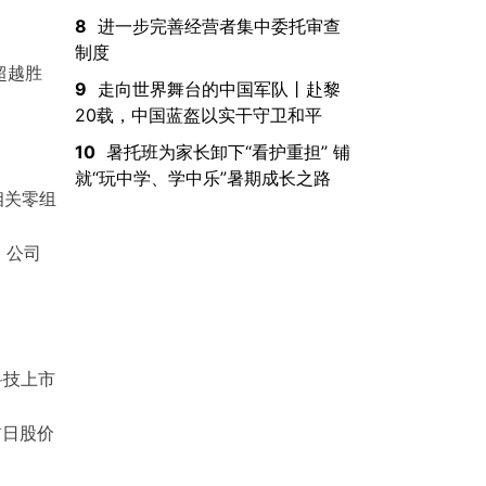
8
进一步完善经营者集中委托审查
制度
超越胜
9
走向世界舞台的中国军队丨赴黎
20载，中国蓝盔以实干守卫和平
10
暑托班为家长卸下“看护重担” 铺
就“玩中学、学中乐”暑期成长之路
相关零组
，公司
科技上市
首日股价