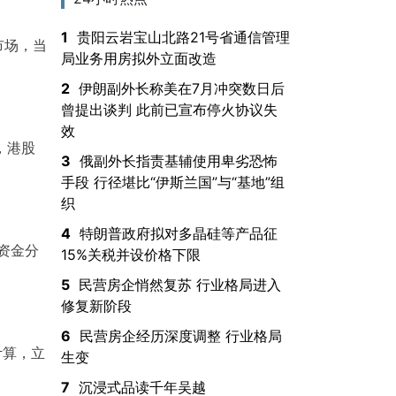
1
贵阳云岩宝山北路21号省通信管理
市场，当
局业务用房拟外立面改造
2
伊朗副外长称美在7月冲突数日后
曾提出谈判 此前已宣布停火协议失
效
，港股
3
俄副外长指责基辅使用卑劣恐怖
手段 行径堪比“伊斯兰国”与“基地”组
织
4
特朗普政府拟对多晶硅等产品征
资金分
15%关税并设价格下限
5
民营房企悄然复苏 行业格局进入
修复新阶段
6
民营房企经历深度调整 行业格局
计算，立
生变
7
沉浸式品读千年吴越