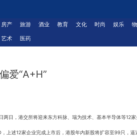
房产
旅游
酒业
教育
文化
时尚
娱乐
艺术
医药
爱“A+H”
9日两日，港交所将迎来东方科脉、瑞为技术、基本半导体等12家
nD，上述12家企业完成上市后，港股年内新股将扩容至99只，逼