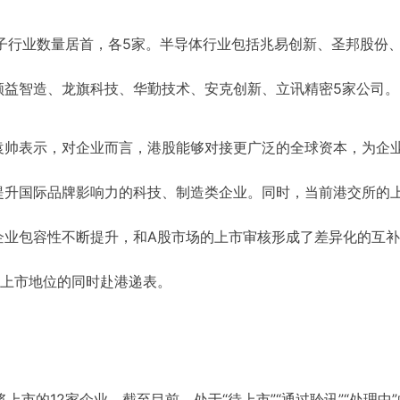
子行业数量居首，各5家。半导体行业包括兆易创新、圣邦股份
领益智造、龙旗科技、华勤技术、安克创新、立讯精密5家公司。
袁帅表示，对企业而言，港股能够对接更广泛的全球资本，为企
提升国际品牌影响力的科技、制造类企业。同时，当前港交所的
企业包容性不断提升，和A股市场的上市审核形成了差异化的互
股上市地位的同时赴港递表。
即将上市的12家企业，截至目前，处于“待上市”“通过聆讯”“处理中