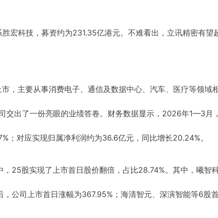
胜宏科技，募资约为231.35亿港元。不难看出，立讯精密有望
所上市，主要从事消费电子、通信及数据中心、汽车、医疗等领域
司交出了一份亮眼的业绩答卷。财务数据显示，2026年1—3月
77%；对应实现归属净利润约为36.6亿元，同比增长20.24%。
，25股实现了上市首日股价翻倍，占比28.74%。其中，曦智
后，公司上市首日涨幅为367.95%；海清智元、深演智能等6股