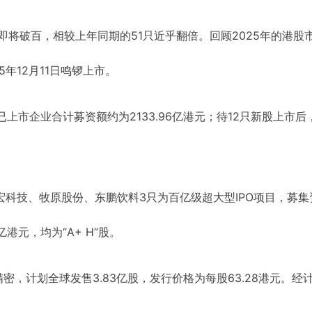
即将破百，相较上年同期的51只近乎翻倍。回顾2025年的港股
5年12月11日鸣锣上市。
已上市企业合计募资额约为2133.96亿港元；待12只新股上市后
宏科技、牧原股份、东鹏饮料3只为百亿级超大型IPO项目，募集
9亿港元，均为“A+ H”股。
，计划全球发售3.83亿股，发行价格为每股63.28港元。经