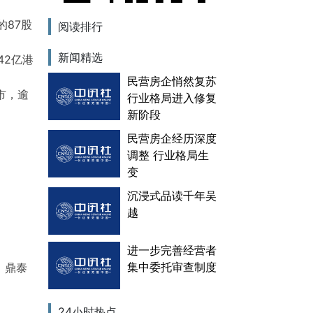
的87股
阅读排行
新闻精选
42亿港
民营房企悄然复苏
市，逾
行业格局进入修复
新阶段
民营房企经历深度
调整 行业格局生
变
沉浸式品读千年吴
越
进一步完善经营者
集中委托审查制度
，鼎泰
24小时热点