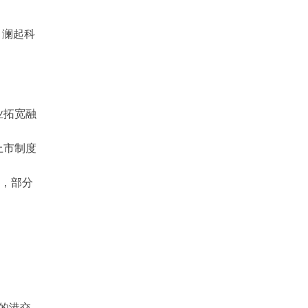
、澜起科
业拓宽融
上市制度
补，部分
”的港交