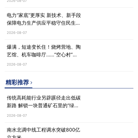
2026-08-07
电力“家底”更厚实 新技术、新手段
保障电力生产供应平稳守住民生用
电底线
2026-08-07
爆满，短途变长住！烧烤营地、陶
艺馆、机车咖啡厅……“空心村”蝶
变焕发新活力
2026-08-07
精彩推荐
传统高耗能行业另辟蹊径走出低碳
新路 解锁一块普通矿石里的“绿色
密码”
2026-08-07
南水北调中线工程调水突破800亿
立方米