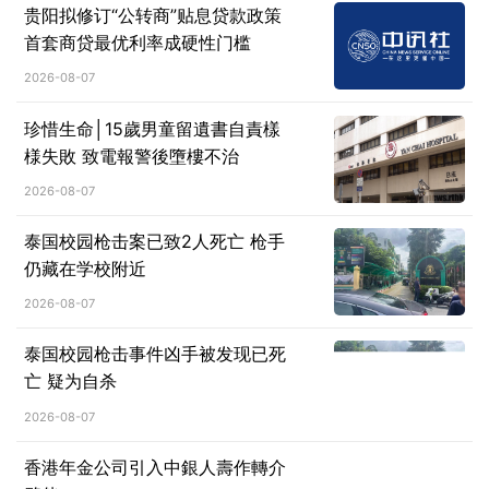
贵阳拟修订“公转商”贴息贷款政策
首套商贷最优利率成硬性门槛
2026-08-07
珍惜生命│15歲男童留遺書自責樣
様失敗 致電報警後墮樓不治
2026-08-07
泰国校园枪击案已致2人死亡 枪手
仍藏在学校附近
2026-08-07
泰国校园枪击事件凶手被发现已死
亡 疑为自杀
2026-08-07
香港年金公司引入中銀人壽作轉介