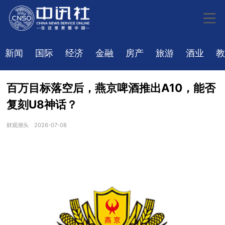
新闻
国际
经济
金融
房产
旅游
酒业
教
百万目标落空后，燕京啤酒推出A10，能否
复刻U8神话？
财观潮头
2026-07-08