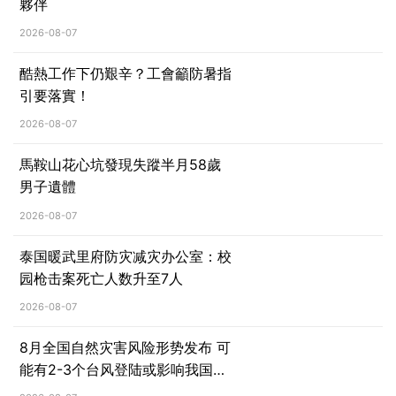
夥伴
2026-08-07
酷熱工作下仍艱辛？工會籲防暑指
引要落實！
2026-08-07
馬鞍山花心坑發現失蹤半月58歲
男子遺體
2026-08-07
泰国暖武里府防灾减灾办公室：校
园枪击案死亡人数升至7人
2026-08-07
8月全国自然灾害风险形势发布 可
能有2-3个台风登陆或影响我国沿
海地区