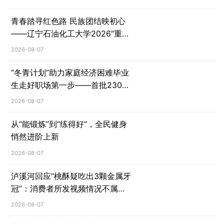
青春踏寻红色路 民族团结映初心
——辽宁石油化工大学2026“重走
长征路”实践团走进红光村
2026-08-07
“冬青计划”助力家庭经济困难毕业
生走好职场第一步——首批2300
余名大学生受益于就业帮扶项目
2026-08-07
从“能锻炼”到“练得好”，全民健身
悄然进阶上新
2026-08-07
泸溪河回应“桃酥疑吃出3颗金属牙
冠”：消费者所发视频情况不属
实，已主动删除相关视频
2026-08-07