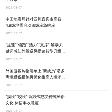
2026-08-07
中国地震局针对四川宜宾市高县
4.9级地震启动四级应急响应
2026-08-07
“提速”“领跑”“活力”“支撑” 解读关
键词感知外贸逆风提速转型升级
的“新质爆发力”
2026-08-07
外国游客购物清单上“新成员”增多
离境退税措施再优化推高入境消费
热力
2026-08-07
“摸秋”“咬秋” 沉浸式感受传统民俗
文化 体悟丰收意蕴
2026-08-07