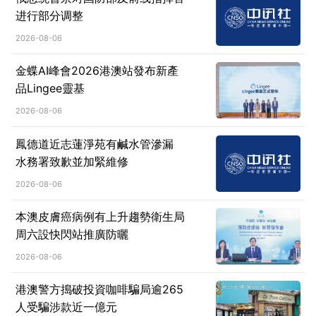
进行部分调整
2026-08-06
金蝶AI峰會2026港澳站發布新產
品Lingee靈基
2026-08-06
鳳德道近志蓮淨苑有鹹水管滲漏
水務署致歉並加緊維修
2026-08-06
本澳皮膚癌病例有上升趨勢衛生局
周六設快閃站推廣防曬
2026-08-06
港澳警方搗破投資咖啡騙局逾265
人受騙涉款近一億元