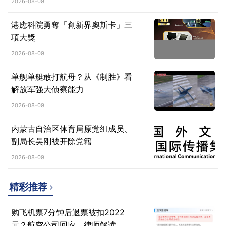
2026-08-09
港應科院勇奪「創新界奧斯卡」三
項大獎
2026-08-09
单舰单艇敢打航母？从《制胜》看
解放军强大侦察能力
2026-08-09
内蒙古自治区体育局原党组成员、
副局长吴刚被开除党籍
2026-08-09
精彩推荐
购飞机票7分钟后退票被扣2022
元？航空公司回应，律师解读