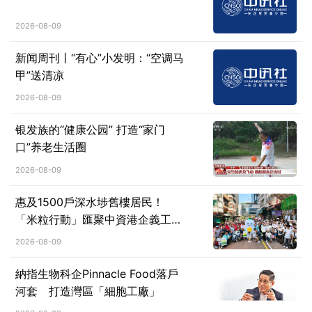
2026-08-09
新闻周刊丨“有心”小发明：“空调马
甲”送清凉
2026-08-09
银发族的“健康公园” 打造“家门
口”养老生活圈
2026-08-09
惠及1500戶深水埗舊樓居民！
「米粒行動」匯聚中資港企義工力
量深耕社區
2026-08-09
納指生物科企Pinnacle Food落戶
河套 打造灣區「細胞工廠」